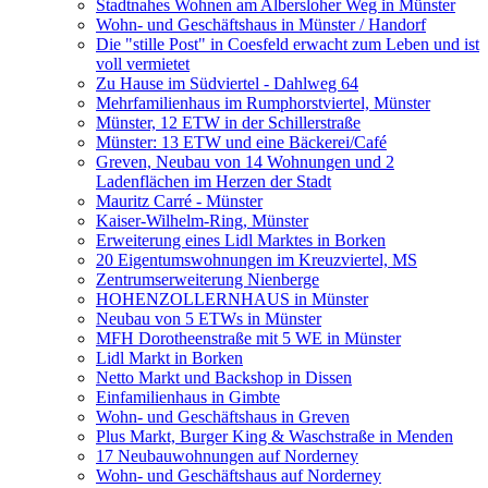
Stadtnahes Wohnen am Albersloher Weg in Münster
Wohn- und Geschäftshaus in Münster / Handorf
Die "stille Post" in Coesfeld erwacht zum Leben und ist
voll vermietet
Zu Hause im Südviertel - Dahlweg 64
Mehrfamilienhaus im Rumphorstviertel, Münster
Münster, 12 ETW in der Schillerstraße
Münster: 13 ETW und eine Bäckerei/Café
Greven, Neubau von 14 Wohnungen und 2
Ladenflächen im Herzen der Stadt
Mauritz Carré - Münster
Kaiser-Wilhelm-Ring, Münster
Erweiterung eines Lidl Marktes in Borken
20 Eigentumswohnungen im Kreuzviertel, MS
Zentrumserweiterung Nienberge
HOHENZOLLERNHAUS in Münster
Neubau von 5 ETWs in Münster
MFH Dorotheenstraße mit 5 WE in Münster
Lidl Markt in Borken
Netto Markt und Backshop in Dissen
Einfamilienhaus in Gimbte
Wohn- und Geschäftshaus in Greven
Plus Markt, Burger King & Waschstraße in Menden
17 Neubauwohnungen auf Norderney
Wohn- und Geschäftshaus auf Norderney