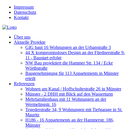
Impressum
Datenschutz
Kontakt
Über uns
Aktuelle Projekte
GIG baut 16 Wohnungen an der Urbanstraße 3
44 X kompromissloses Design an der Fliednerstraße 9-
11 - Baustart erfolgt
NW Bau projektiert die Hammer Str. 134 / Ecke
Wörthstraße
Baugenehmigung für 113 Appartements in Münster
erteilt
Referenzen
Wohnen am Kanal / Hoffschultestraße 26 in Münster
Münster - 2 DHH mit Blick auf den Wasserturm
Mehrfamilienhaus mit 11 Wohnungen an der
Wermelingstr. 16
Tegederstraße 34, 9 Wohnungen mit Tiefgarage in St.
Mauritz
H186 - 16 Appartements an der Hammerstr. 186,
Münster